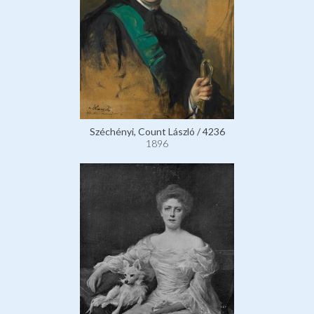
Széchényi, Count László / 4236
1896