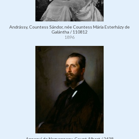
Andrássy, Countess Sándor, née Countess Mária Esterházy de
Galántha / 110812
1896
Apponyi de Nagyappony, Count Albert / 2438