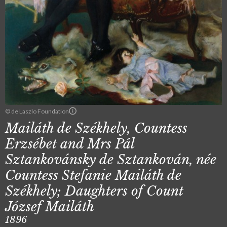
© de Laszlo Foundation
Mailáth de Székhely, Countess
Erzsébet and Mrs Pál
Sztankovánsky de Sztankován, née
Countess Stefanie Mailáth de
Székhely; Daughters of Count
József Mailáth
1896