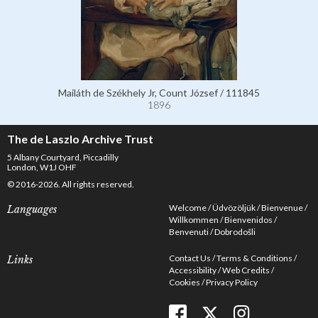
Mailáth de Székhely Jr, Count József / 111845
1896
The de Laszlo Archive Trust
5 Albany Courtyard, Piccadilly
London, W1J OHF
© 2016-2026. All rights reserved.
Welcome
Üdvözöljük
Bienvenue
Languages
Willkommen
Bienvenidos
Benvenuti
Dobrodošli
Contact Us
Terms & Conditions
Links
Accessibility
Web Credits
Cookies
Privacy Policy