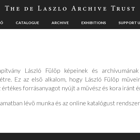
LÓ
CATALOGUE
ARCHIVE
EXHIBITIONS
SUPPORT 
ítvány László Fülöp képeinek és archívumának k
 létre. Ez az elsö alkalom, hogy László Fülöp müvei
z értékes forrásanyagot nyújt a müvész és kora iránt 
amatban lévö munka és az online katalógust rendszeres