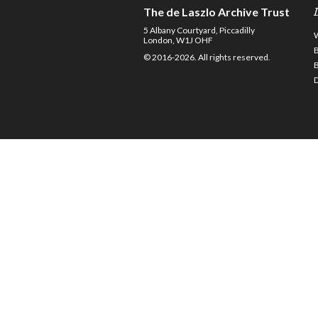
The de Laszlo Archive Trust
5 Albany Courtyard, Piccadilly
London, W1J OHF
© 2016-2026. All rights reserved.
D