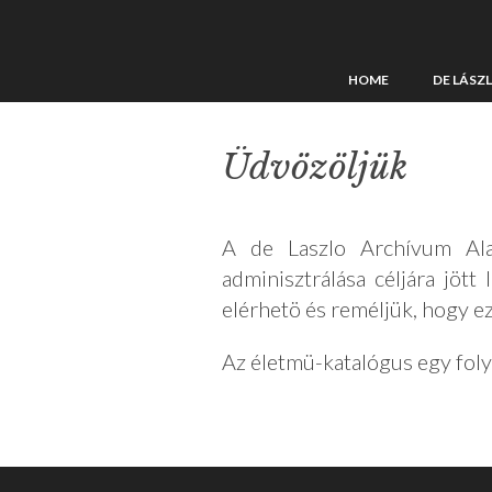
HOME
DE LÁSZ
Üdvözöljük
A de Laszlo Archívum Alap
adminisztrálása céljára jött
elérhetö és reméljük, hogy e
Az életmü-katalógus egy foly