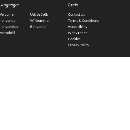
Languages
Links
Welcome
Üdvözöljük
Contact Us
Bienvenue
Willkommen
Terms & Conditions
Bienvenidos
Benvenuti
Accessibility
obrodošli
Web Credits
Cookies
Privacy Policy