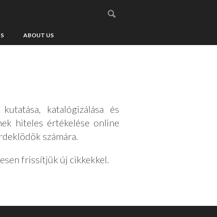
US
ABOUT US
utatása, katalógizálása és
nek hiteles értékelése online
érdeklödök számára.
en frissítjük új cikkekkel.