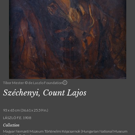
Tibor Mester © de Laszlo Foundation
Széchenyi, Count Lajos
93 x 65 cm (36.61 x 25.59 in.)
LÁSZLÓ F.E. 1908
Collection
Magyar Nemzeti Múzeum Történelmi Képcsarnok (Hungarian National Museum