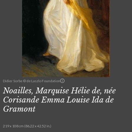
Didier Sorbe © de Laszlo Foundation
Noailles, Marquise Hélie de, née
Corisande Emma Louise Ida de
Gramont
219 x 108 cm (86.22 x 42.52 in.)