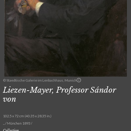
© Staedtische Galerie im Lenbachhaus, Munich
Liezen-Mayer, Professor Sándor
von
102.5 x 72 cm (40.35 x 28.35 in.)
... / München 1893 /
Collection