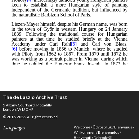
The de Laszlo Archive Trust
5 Albany Courtyard, Piccadilly
London, W1J OHF
© 2016-2026. All rights reserved.
Welcome
Üdvözöljük
Bienvenue
Languages
Willkommen
Bienvenidos
Benvenuti
Dobrodošli