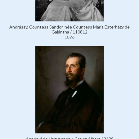
Andrássy, Countess Sándor, née Countess Mária Esterházy de
Galántha / 110812
1896
Apponyi de Nagyappony, Count Albert / 2438