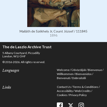
Mailáth de Székhely Jr, Count József / 111845
1896
The de Laszlo Archive Trust
5 Albany Courtyard, Piccadilly
London, W1J OHF
© 2016-2026. All rights reserved.
Welcome
Üdvözöljük
Bienvenue
Languages
Willkommen
Bienvenidos
Benvenuti
Dobrodošli
Contact Us
Terms & Conditions
Links
Accessibility
Web Credits
Cookies
Privacy Policy