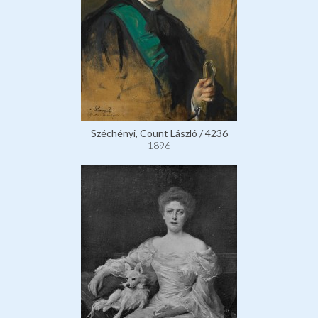
Széchényi, Count László / 4236
1896