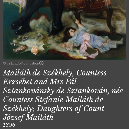
© de Laszlo Foundation
Mailáth de Székhely, Countess
Erzsébet and Mrs Pál
Sztankovánsky de Sztankován, née
Countess Stefanie Mailáth de
Székhely; Daughters of Count
József Mailáth
1896