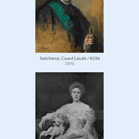
Széchényi, Count László / 4236
1896