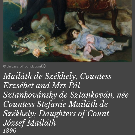
© de Laszlo Foundation
Mailáth de Székhely, Countess
Erzsébet and Mrs Pál
Sztankovánsky de Sztankován, née
Countess Stefanie Mailáth de
Székhely; Daughters of Count
József Mailáth
1896