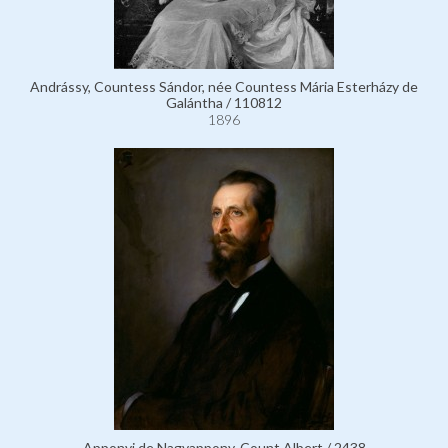
Andrássy, Countess Sándor, née Countess Mária Esterházy de
Galántha / 110812
1896
Apponyi de Nagyappony, Count Albert / 2438