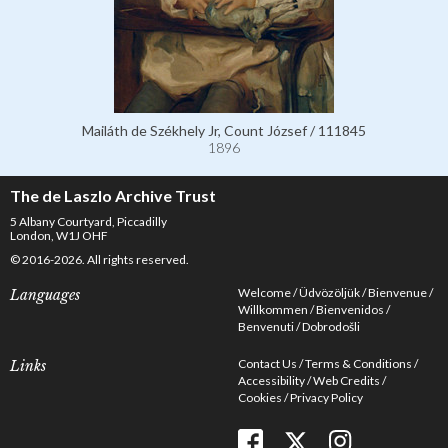
Mailáth de Székhely Jr, Count József / 111845
1896
The de Laszlo Archive Trust
5 Albany Courtyard, Piccadilly
London, W1J OHF
© 2016-2026. All rights reserved.
Welcome
Üdvözöljük
Bienvenue
Languages
Willkommen
Bienvenidos
Benvenuti
Dobrodošli
Contact Us
Terms & Conditions
Links
Accessibility
Web Credits
Cookies
Privacy Policy