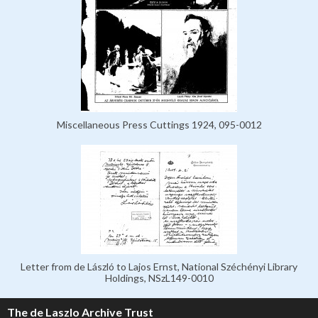
Miscellaneous Press Cuttings 1924, 095-0012
Letter from de László to Lajos Ernst, National Széchényi Library
Holdings, NSzL149-0010
The de Laszlo Archive Trust