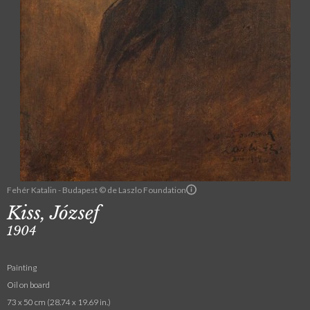
Fehér Katalin - Budapest © de Laszlo Foundation
Kiss, József
1904
Painting
Oil on board
73 x 50 cm (28.74 x 19.69 in.)