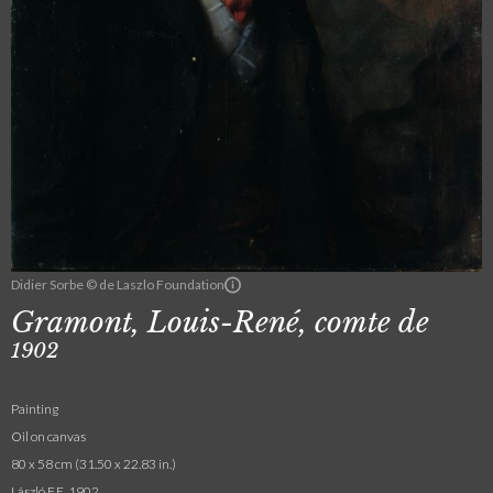
Didier Sorbe © de Laszlo Foundation
Gramont, Louis-René, comte de
1902
Painting
Oil on canvas
80 x 58 cm (31.50 x 22.83 in.)
László F.E. 1902