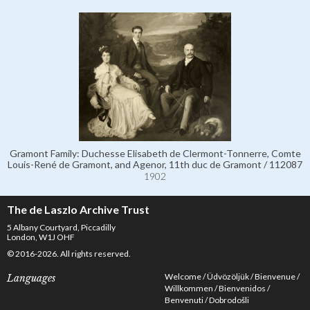
Gramont Family: Duchesse Elisabeth de Clermont-Tonnerre, Comte
Louis-René de Gramont, and Agenor, 11th duc de Gramont / 112087
1902
The de Laszlo Archive Trust
5 Albany Courtyard, Piccadilly
London, W1J OHF
© 2016-2026. All rights reserved.
Welcome
Üdvözöljük
Bienvenue
Languages
Willkommen
Bienvenidos
Benvenuti
Dobrodošli