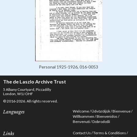
Personal 1925-1926, 016-0053
The de Laszlo Archive Trust
5 Albany Courtyard, Piccadilly
London, W1J OHF
© 2016-2026. All rights reserved.
Welcome
Üdvözöljük
Bienvenue
Languages
Willkommen
Bienvenidos
Benvenuti
Dobrodošli
Contact Us
Terms & Conditions
Links