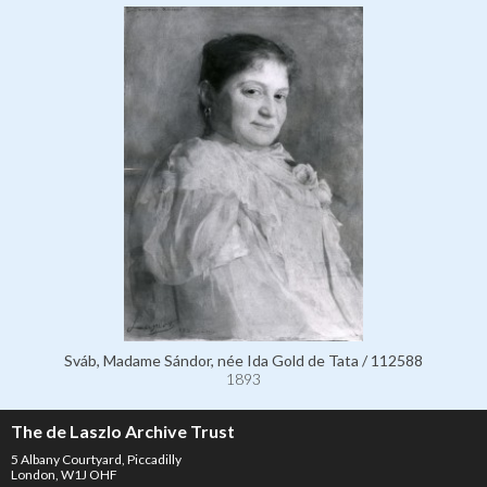
Sváb, Madame Sándor, née Ida Gold de Tata / 112588
1893
The de Laszlo Archive Trust
5 Albany Courtyard, Piccadilly
London, W1J OHF