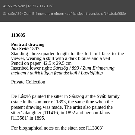
42.5 x 29.5 cm (16.73 x 11.61 in.)
Sárszög / 89 / Zum Erinnerung meinem / aufrichtigen freundschaft / Lászlófülöp